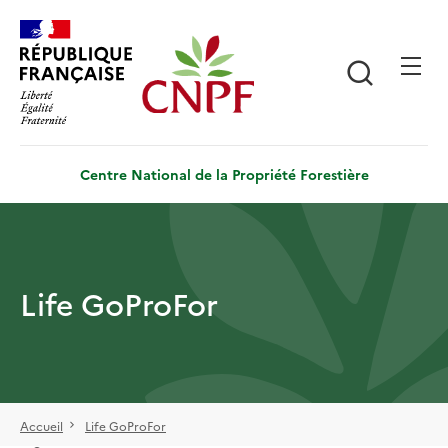
Aller
Panneau de gestion des cookies
au
contenu
Recherch
principal
Centre National de la Propriété Forestière
Life GoProFor
Accueil
Life GoProFor