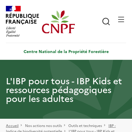
Aller
Panneau de gestion des cookies
au
contenu
Recherch
principal
Centre National de la Propriété Forestière
L'IBP pour tous - IBP Kids et
ressources pédagogiques
pour les adultes
Accueil
Nos actions nos outils
Outils et techniques
IBP -
Indice de biodiversité potentielle
L'IBP pour tous - IBP Kids et