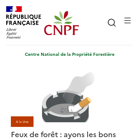
Aller
Panneau de gestion des cookies
au
contenu
Recherch
principal
Centre National de la Propriété Forestière
A la Une
Feux de forêt : ayons les bons