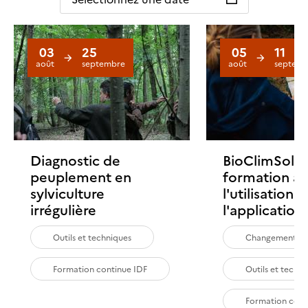
03
25
05
11
août
septembre
août
septemb
Diagnostic de
BioClimSol :
peuplement en
formation à
sylviculture
l'utilisation 
irrégulière
l'application
Outils et techniques
Changement cl
Formation continue IDF
Outils et techn
Formation cont