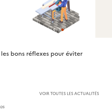
Précédent
Suivan
 les bons réflexes pour éviter
Rapport
VOIR TOUTES LES ACTUALITÉS
026