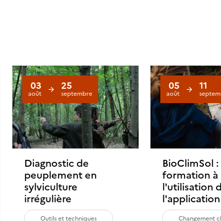
03
25
05
11
août
septembre
août
septem
nts
Diagnostic de
BioClimSol :
peuplement en
formation à
sylviculture
l'utilisation 
irrégulière
l'applicatio
Outils et techniques
Changement cl