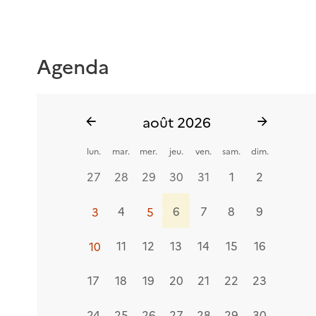
Agenda
août 2026
Voir
Voir
les
les
lun.
mar.
mer.
jeu.
ven.
sam.
dim.
évènements
évèneme
du
du
27
28
29
30
31
1
2
mois
mois
précédent
suivant
3
4
5
6
7
8
9
3
5
5
10
11
12
13
14
15
16
10
17
18
19
20
21
22
23
24
25
26
27
28
29
30