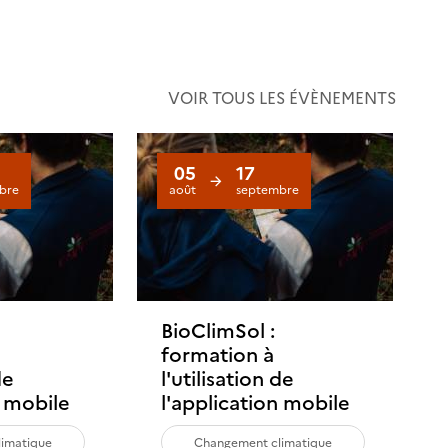
VOIR TOUS LES ÉVÈNEMENTS
05
17
bre
août
septembre
BioClimSol :
formation à
de
l'utilisation de
n mobile
l'application mobile
imatique
Changement climatique