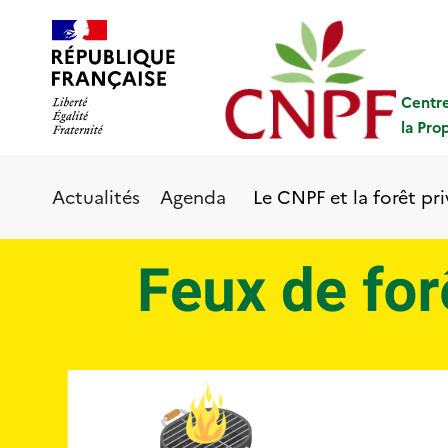
Aller
Panneau de gestion des cookies
au
contenu
principal
Centre
la Pro
Le CNPF et la forêt pr
Actualités
Agenda