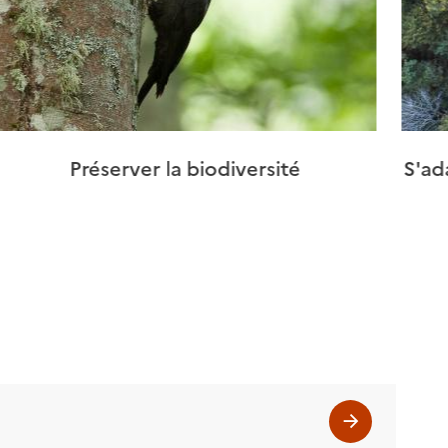
Préserver la biodiversité
S'ad