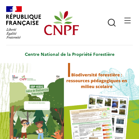
Aller
Panneau de gestion des cookies
au
contenu
Recherch
principal
Centre National de la Propriété Forestière