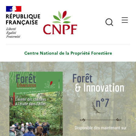
Aller
Panneau de gestion des cookies
au
contenu
Recherch
principal
Centre National de la Propriété Forestière