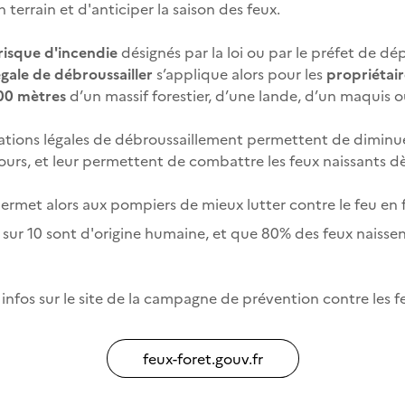
 terrain et d'anticiper la saison des feux.
 risque d'incendie
désignés par la loi ou par le préfet de d
égale de débroussailler
s’applique alors pour les
propriétair
200 mètres
d’un massif forestier, d’une lande, d’un maquis o
gations légales de débroussaillement permettent de diminue
ecours, et leur permettent de combattre les feux naissants dè
permet alors aux pompiers de mieux lutter contre le feu en f
 sur 10 sont d'origine humaine, et que 80% des feux naissent 
 infos sur le site de la campagne de prévention contre les feu
feux-foret.gouv.fr