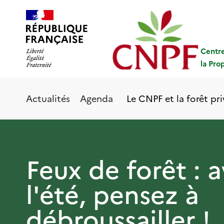
Aller
Panneau de gestion des cookies
au
contenu
principal
Centre
la Pro
Le CNPF et la forêt pr
Actualités
Agenda
Feux de forêt : 
l'été, pensez à
débroussailler !