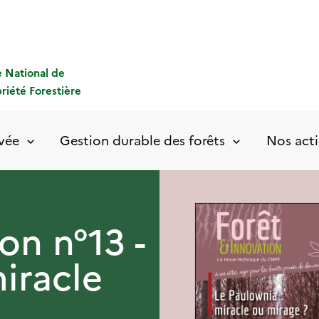
 National de
priété Forestière
ivée
Gestion durable des forêts
Nos acti
on n°13 -
iracle