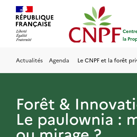
Aller
Panneau de gestion des cookies
au
contenu
principal
Centre
la Pro
Le CNPF et la forêt pr
Actualités
Agenda
Forêt & Innovati
Le paulownia : m
ou mirage ?