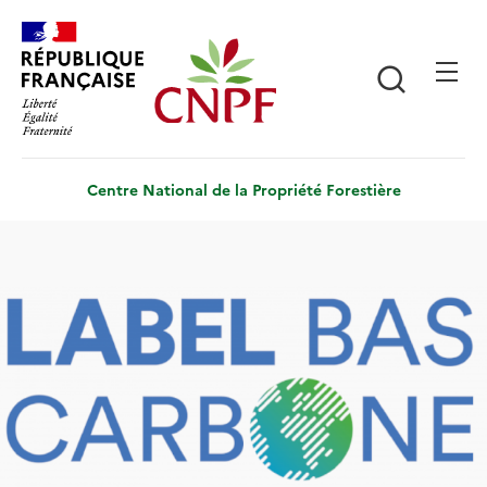
Aller
Panneau de gestion des cookies
au
contenu
Recherch
principal
Centre National de la Propriété Forestière