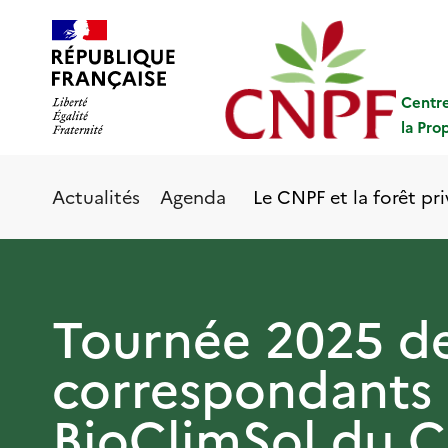
Aller
Panneau de gestion des cookies
au
contenu
principal
Centre
la Pro
Le CNPF et la forêt pr
Actualités
Agenda
Tournée 2025 d
correspondants
BioClimSol du 