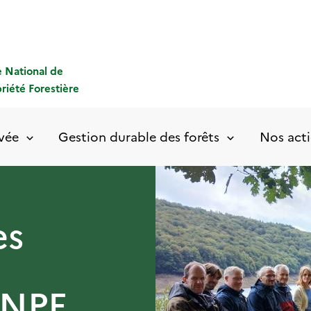
 National de
priété Forestière
ivée
Gestion durable des forêts
Nos acti
es
CNPF