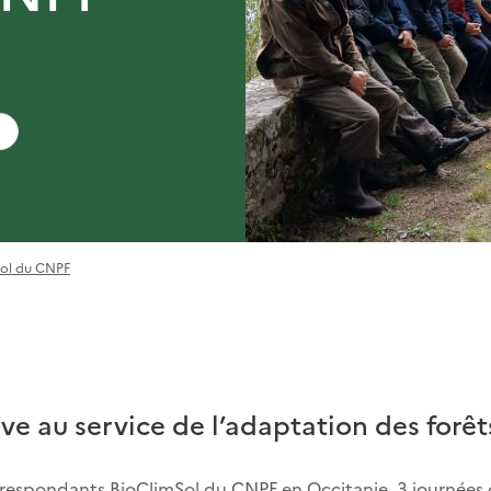
Sol du CNPF
ve au service de l’adaptation des forê
rrespondants BioClimSol du CNPF en Occitanie. 3 journées 