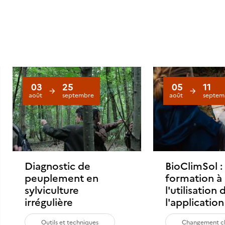
03
25
05
11
août
septembre
août
septem
nts
Diagnostic de
BioClimSol :
peuplement en
formation à
sylviculture
l'utilisation 
irrégulière
l'applicatio
Outils et techniques
Changement cl