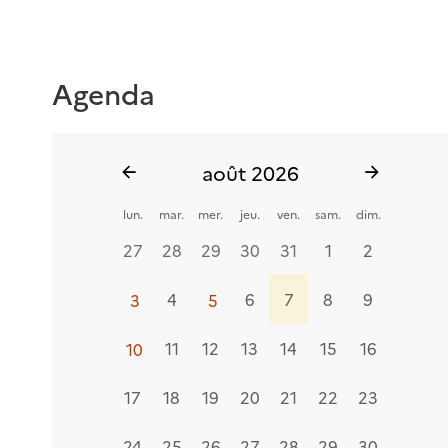
Agenda
août 2026
Voir
Voir
les
les
lun.
mar.
mer.
jeu.
ven.
sam.
dim.
évènements
évèneme
du
du
27
28
29
30
31
1
2
mois
mois
précédent
suivant
3
4
5
6
7
8
9
3
5
5
10
11
12
13
14
15
16
10
17
18
19
20
21
22
23
24
25
26
27
28
29
30