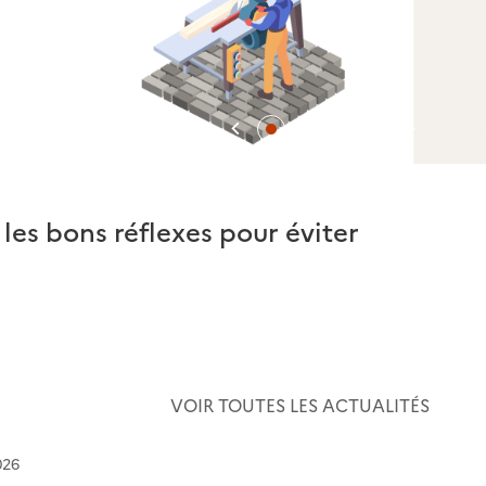
Précédent
Suivan
 les bons réflexes pour éviter
Rapport
VOIR TOUTES LES ACTUALITÉS
026