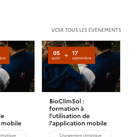
VOIR TOUS LES ÉVÈNEMENTS
05
17
bre
août
septembre
BioClimSol :
formation à
de
l'utilisation de
n mobile
l'application mobile
imatique
Changement climatique