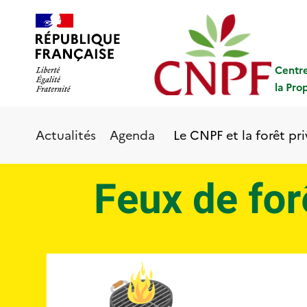
Aller
Panneau de gestion des cookies
au
contenu
principal
Centre
la Pro
Le CNPF et la forêt pr
Actualités
Agenda