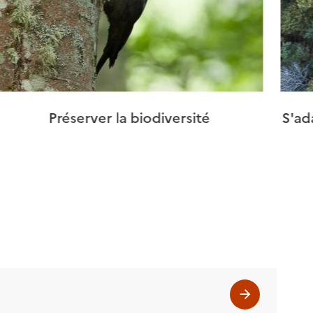
Préserver la biodiversité
S'ad