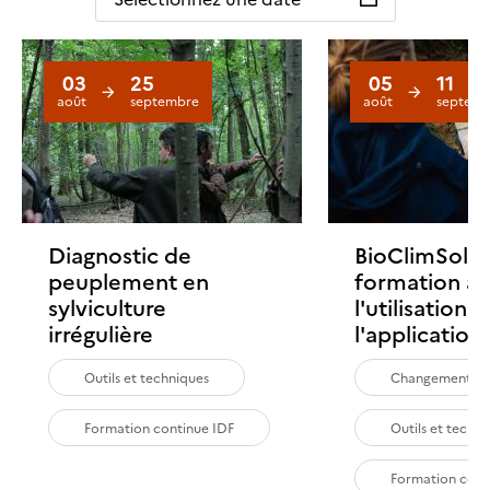
03
25
05
11
août
septembre
août
septemb
Diagnostic de
BioClimSol :
peuplement en
formation à
sylviculture
l'utilisation 
irrégulière
l'application
Outils et techniques
Changement cl
Formation continue IDF
Outils et techn
Formation cont