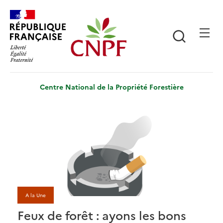
Aller
Panneau de gestion des cookies
au
contenu
Recherch
principal
Centre National de la Propriété Forestière
A la Une
Feux de forêt : ayons les bons