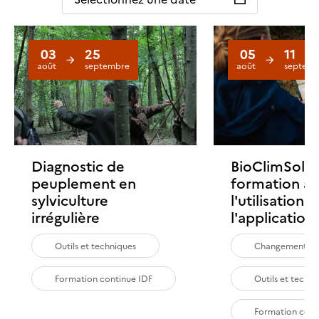
03
25
05
11
août
septembre
août
septemb
Diagnostic de
BioClimSol :
peuplement en
formation à
sylviculture
l'utilisation 
irrégulière
l'application
Outils et techniques
Changement cl
Formation continue IDF
Outils et techn
Formation cont