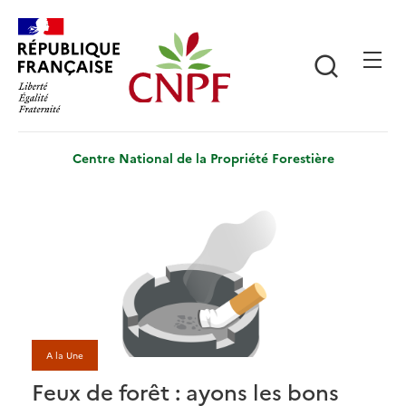
Aller
Panneau de gestion des cookies
au
contenu
Recherch
principal
Centre National de la Propriété Forestière
A la Une
Feux de forêt : ayons les bons